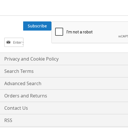
Subscribe
Sign
Up
for
Our
Privacy and Cookie Policy
Newsletter:
Search Terms
Advanced Search
Orders and Returns
Contact Us
RSS