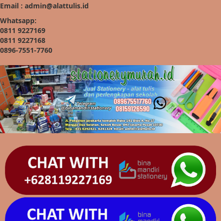
Email : admin@alattulis.id
Whatsapp:
0811 9227169
0811 9227168
0896-7551-7760