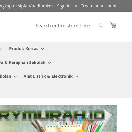
 lengkap di siplah/padiumkm
Sign In
Create an Account
My Cart
Search
Search
Produk Kertas
ya & Kerajinan Sekolah
ekolah
Alat Listrik & Elektronik