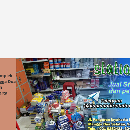
omplek
ngga Dua
h
arta