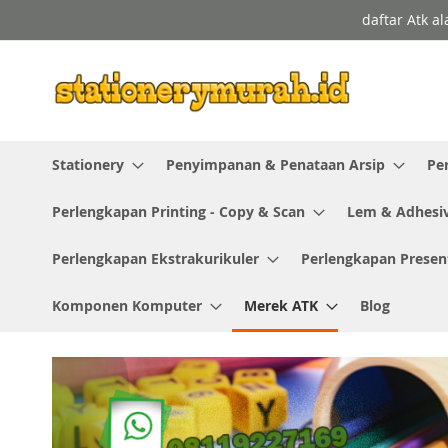
Skip
daftar Atk a
to
Content
Stationery
Penyimpanan & Penataan Arsip
Pe
Perlengkapan Printing - Copy & Scan
Lem & Adhesi
Perlengkapan Ekstrakurikuler
Perlengkapan Presen
Komponen Komputer
Merek ATK
Blog