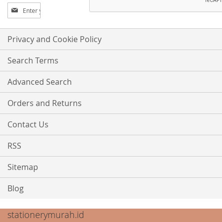
Sign
Up
for
Our
Privacy and Cookie Policy
Newsletter:
Search Terms
Advanced Search
Orders and Returns
Contact Us
RSS
Sitemap
Blog
stationerymurah.id