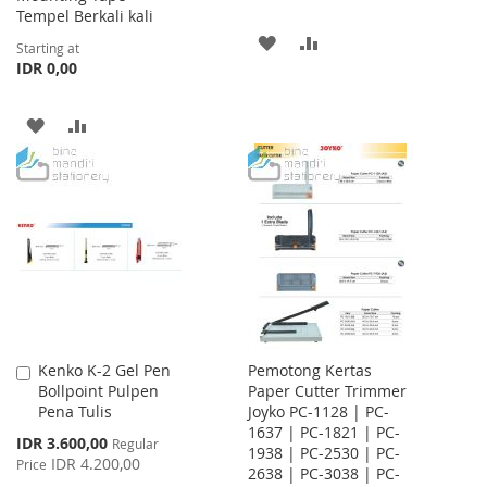
Tempel Berkali kali
ADD
ADD
Starting at
IDR 0,00
TO
TO
WISH
COMPARE
ADD
ADD
LIST
TO
TO
WISH
COMPARE
LIST
Kenko K-2 Gel Pen
Pemotong Kertas
Add
Bollpoint Pulpen
Paper Cutter Trimmer
to
Pena Tulis
Joyko PC-1128 | PC-
Cart
1637 | PC-1821 | PC-
Special
IDR 3.600,00
Regular
1938 | PC-2530 | PC-
Price
IDR 4.200,00
Price
2638 | PC-3038 | PC-