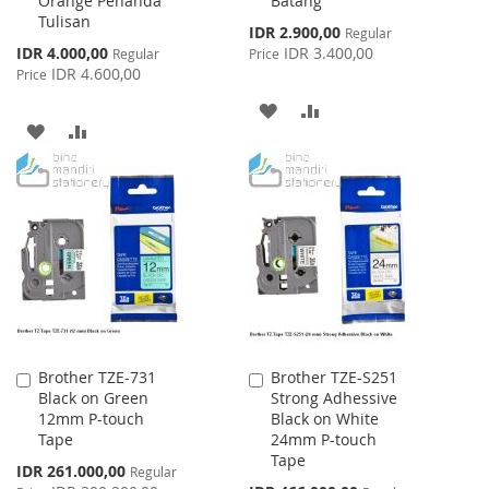
Orange Penanda
Batang
Cart
Cart
Tulisan
Special
IDR 2.900,00
Regular
Price
Special
IDR 4.000,00
IDR 3.400,00
Regular
Price
Price
IDR 4.600,00
Price
ADD
ADD
ADD
ADD
TO
TO
TO
TO
WISH
COMPARE
WISH
COMPARE
LIST
LIST
Brother TZE-731
Brother TZE-S251
Add
Add
Black on Green
Strong Adhessive
to
to
12mm P-touch
Black on White
Cart
Cart
Tape
24mm P-touch
Tape
Special
IDR 261.000,00
Regular
Price