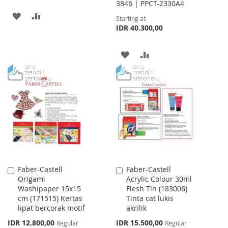
3846 | PPCT-2330A4
ADD
ADD
Starting at
IDR 40.300,00
TO
TO
WISH
COMPARE
ADD
ADD
LIST
TO
TO
WISH
COMPARE
LIST
Faber-Castell
Faber-Castell
Add
Add
Origami
Acrylic Colour 30ml
to
to
Washipaper 15x15
Flesh Tin (183006)
Cart
Cart
cm (171515) Kertas
Tinta cat lukis
lipat bercorak motif
akrilik
Special
Special
IDR 12.800,00
IDR 15.500,00
Regular
Regular