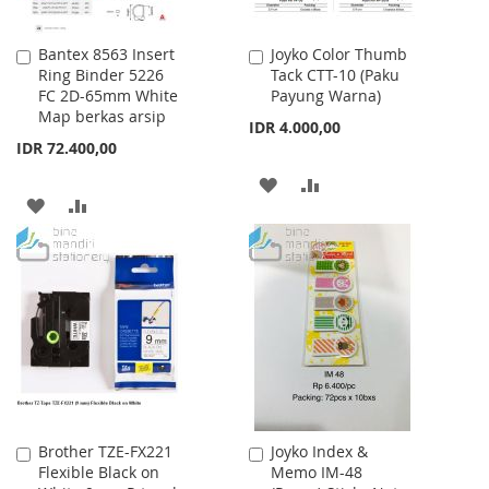
Bantex 8563 Insert
Joyko Color Thumb
Add
Add
Ring Binder 5226
Tack CTT-10 (Paku
to
to
FC 2D-65mm White
Payung Warna)
Cart
Cart
Map berkas arsip
IDR 4.000,00
IDR 72.400,00
ADD
ADD
ADD
ADD
TO
TO
TO
TO
WISH
COMPARE
WISH
COMPARE
LIST
LIST
Brother TZE-FX221
Joyko Index &
Add
Add
Flexible Black on
Memo IM-48
to
to