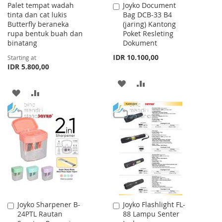
Palet tempat wadah
Joyko Document
Add
tinta dan cat lukis
Bag DCB-33 B4
to
Butterfly beraneka
(jaring) Kantong
Cart
rupa bentuk buah dan
Poket Resleting
binatang
Dokument
IDR 10.100,00
Starting at
IDR 5.800,00
ADD
ADD
ADD
ADD
TO
TO
TO
TO
WISH
COMPARE
WISH
COMPARE
LIST
LIST
Joyko Sharpener B-
Joyko Flashlight FL-
Add
Add
24PTL Rautan
88 Lampu Senter
to
to