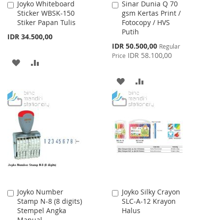
Joyko Whiteboard
Sinar Dunia Q 70
Add
Add
Sticker WBSK-150
gsm Kertas Print /
to
to
Stiker Papan Tulis
Fotocopy / HVS
Cart
Cart
Putih
IDR 34.500,00
Special
IDR 50.500,00
Regular
Price
IDR 58.100,00
Price
ADD
ADD
TO
TO
ADD
ADD
WISH
COMPARE
TO
TO
LIST
WISH
COMPARE
LIST
Joyko Number
Joyko Silky Crayon
Add
Add
Stamp N-8 (8 digits)
SLC-A-12 Krayon
to
to
Stempel Angka
Halus
Cart
Cart
Manual