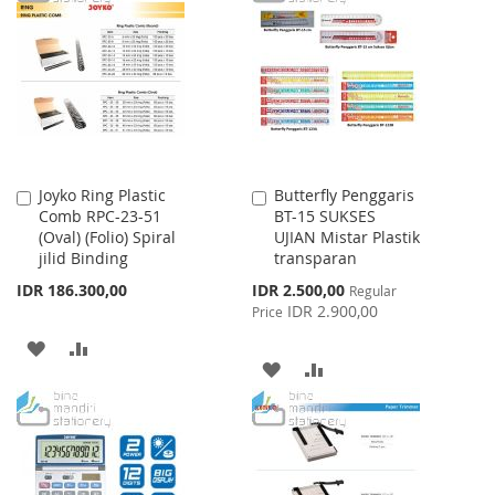
LIST
WISH
COMPARE
LIST
Joyko Ring Plastic
Butterfly Penggaris
Add
Add
Comb RPC-23-51
BT-15 SUKSES
to
to
(Oval) (Folio) Spiral
UJIAN Mistar Plastik
Cart
Cart
jilid Binding
transparan
Special
IDR 186.300,00
IDR 2.500,00
Regular
Price
IDR 2.900,00
Price
ADD
ADD
ADD
ADD
TO
TO
TO
TO
WISH
COMPARE
WISH
COMPARE
LIST
LIST