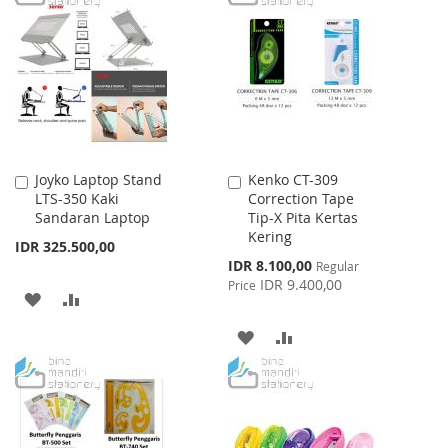
WISH
COMPARE
WISH
COMPARE
LIST
LIST
Joyko Laptop Stand
Kenko CT-309
Add
Add
LTS-350 Kaki
Correction Tape
to
to
Sandaran Laptop
Tip-X Pita Kertas
Cart
Cart
Kering
IDR 325.500,00
Special
IDR 8.100,00
Regular
Price
IDR 9.400,00
Price
ADD
ADD
TO
TO
ADD
ADD
WISH
COMPARE
TO
TO
LIST
WISH
COMPARE
LIST