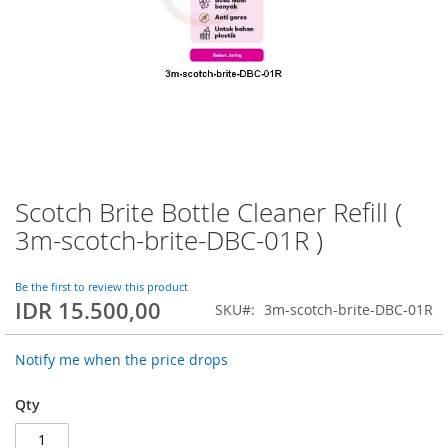
Scotch Brite Bottle Cleaner Refill (
Skip
to
3m-scotch-brite-DBC-01R )
the
beginning
of
Be the first to review this product
IDR 15.500,00
the
SKU
3m-scotch-brite-DBC-01R
images
gallery
Notify me when the price drops
Qty