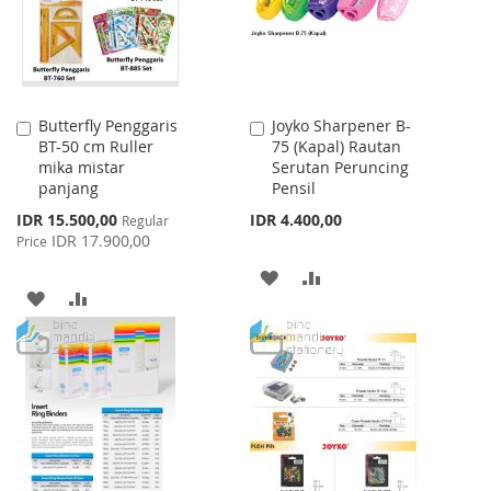
Butterfly Penggaris
Joyko Sharpener B-
Add
Add
BT-50 cm Ruller
75 (Kapal) Rautan
to
to
mika mistar
Serutan Peruncing
Cart
Cart
panjang
Pensil
Special
IDR 15.500,00
IDR 4.400,00
Regular
Price
IDR 17.900,00
Price
ADD
ADD
ADD
ADD
TO
TO
TO
TO
WISH
COMPARE
WISH
COMPARE
LIST
LIST