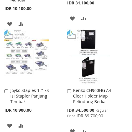
IDR 31.100,00
IDR 10.100,00
ADD
ADD
ADD
ADD
TO
TO
TO
TO
WISH
COMPARE
WISH
COMPARE
LIST
LIST
Joyko Staples 1217S
Kenko CH960HG A4
Add
Add
Isi Stapler Panjang
Clear Holder Map
to
to
Tembak
Pelindung Berkas
Cart
Cart
Special
IDR 10.900,00
IDR 34.500,00
Regular
Price
IDR 39.700,00
Price
ADD
ADD
ADD
ADD