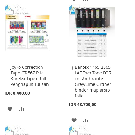
TO
TO
TO
TO
WISH
COMPARE
WISH
COMPARE
LIST
LIST
Joyko Correction
Bantex 1465-2565
Add
Add
Tape CT-567 Pita
LAF Two Tone FC 7
to
to
Koreksi Tipex Roll
cm Anthracite
Cart
Cart
Penghapus Tulisan
Grey/Lime Ordner
binder map arsip
IDR 8.400,00
folio
IDR 43.700,00
ADD
ADD
TO
TO
ADD
ADD
WISH
COMPARE
TO
TO