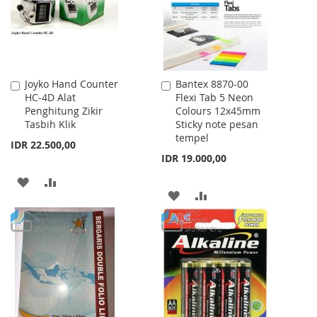
Joyko Hand Counter
Bantex 8870-00
Add
Add
HC-4D Alat
Flexi Tab 5 Neon
to
to
Penghitung Zikir
Colours 12x45mm
Cart
Cart
Tasbih Klik
Sticky note pesan
tempel
IDR 22.500,00
IDR 19.000,00
ADD
ADD
ADD
ADD
TO
TO
TO
TO
WISH
COMPARE
WISH
COMPARE
LIST
LIST