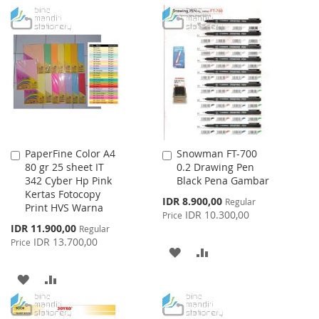
TO
TO
TO
TO
WISH
COMPARE
WISH
COMPARE
LIST
LIST
PaperFine Color A4
Snowman FT-700
Add
Add
80 gr 25 sheet IT
0.2 Drawing Pen
to
to
342 Cyber Hp Pink
Black Pena Gambar
Cart
Cart
Kertas Fotocopy
Special
IDR 8.900,00
Regular
Print HVS Warna
Price
IDR 10.300,00
Price
Special
IDR 11.900,00
Regular
Price
IDR 13.700,00
Price
ADD
ADD
TO
TO
ADD
ADD
WISH
COMPARE
TO
TO