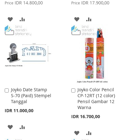
Price
Price
IDR 14.800,00
IDR 17.900,00
Price
Price
ADD
ADD
ADD
ADD
TO
TO
TO
TO
WISH
COMPARE
WISH
COMPARE
LIST
LIST
Joyko Date Stamp
Joyko Color Pencil
Add
Add
S-70 (Paid) Stempel
CP-12RT (12 color)
to
to
Tanggal
Pensil Gambar 12
Cart
Cart
Warna
IDR 11.000,00
IDR 16.700,00
ADD
ADD
ADD
ADD
TO
TO