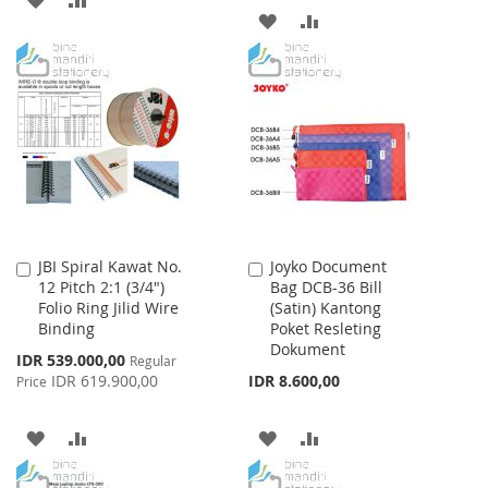
ADD
ADD
TO
TO
TO
TO
WISH
COMPARE
WISH
COMPARE
LIST
LIST
JBI Spiral Kawat No.
Joyko Document
Add
Add
12 Pitch 2:1 (3/4")
Bag DCB-36 Bill
to
to
Folio Ring Jilid Wire
(Satin) Kantong
Cart
Cart
Binding
Poket Resleting
Dokument
Special
IDR 539.000,00
Regular
Price
IDR 619.900,00
IDR 8.600,00
Price
ADD
ADD
ADD
ADD
TO
TO
TO
TO