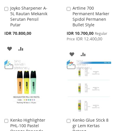
Joyko Sharpener A-
Artline 700
Add
Add
5L Rautan Mekanik
Permanent Marker
to
to
Serutan Pensil
Spidol Permanen
Cart
Cart
Putar
Bullet Style
Special
IDR 70.800,00
IDR 10.700,00
Regular
Price
IDR 12.400,00
Price
ADD
ADD
ADD
ADD
TO
TO
TO
TO
WISH
COMPARE
WISH
COMPARE
LIST
LIST
Kenko Highlighter
Kenko Glue Stick 8
Add
Add
PHL-100 Pastel
gr Lem Kertas
to
to