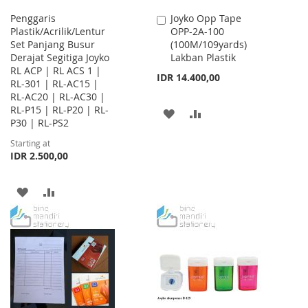
Penggaris
Joyko Opp Tape
Add
Plastik/Acrilik/Lentur
OPP-2A-100
to
Set Panjang Busur
(100M/109yards)
Cart
Derajat Segitiga Joyko
Lakban Plastik
RL ACP | RL ACS 1 |
IDR 14.400,00
RL-301 | RL-AC15 |
RL-AC20 | RL-AC30 |
RL-P15 | RL-P20 | RL-
ADD
ADD
P30 | RL-PS2
TO
TO
Starting at
IDR 2.500,00
WISH
COMPARE
LIST
ADD
ADD
TO
TO
WISH
COMPARE
LIST