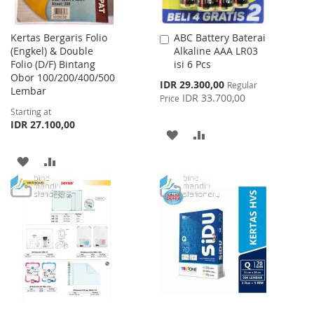
Kertas Bergaris Folio
ABC Battery Baterai
Add
(Engkel) & Double
Alkaline AAA LR03
to
Folio (D/F) Bintang
isi 6 Pcs
Cart
Obor 100/200/400/500
Special
IDR 29.300,00
Regular
Lembar
Price
IDR 33.700,00
Price
Starting at
IDR 27.100,00
ADD
ADD
TO
TO
ADD
ADD
WISH
COMPARE
TO
TO
LIST
WISH
COMPARE
LIST