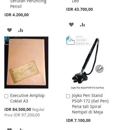
Serutan Peruncing
Led
Cart
Cart
Pensil
IDR 43.700,00
IDR 4.200,00
ADD
ADD
ADD
ADD
TO
TO
TO
TO
WISH
COMPARE
WISH
COMPARE
LIST
LIST
Executive Amplop
Joyko Pen Stand
Add
Add
Coklat A3
PSGP-172 (Gel Pen)
to
to
Pena tali Spiral
Cart
Cart
Special
IDR 84.500,00
Regular
Nempel di Meja
Price
IDR 97.200,00
Price
IDR 7.100,00
ADD
ADD