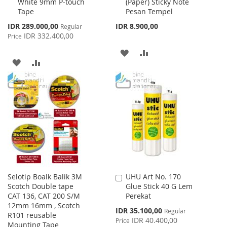
White 9mm P-touch
(Paper) Sticky Note
Cart
Cart
Tape
Pesan Tempel
Special
IDR 289.000,00
IDR 8.900,00
Regular
Price
IDR 332.400,00
Price
ADD
ADD
ADD
ADD
TO
TO
TO
TO
WISH
COMPARE
WISH
COMPARE
LIST
LIST
Selotip Boalk Balik 3M
UHU Art No. 170
Add
Scotch Double tape
Glue Stick 40 G Lem
to
CAT 136, CAT 200 S/M
Perekat
Cart
12mm 16mm , Scotch
Special
IDR 35.100,00
Regular
R101 reusable
Price
IDR 40.400,00
Price
Mounting Tape