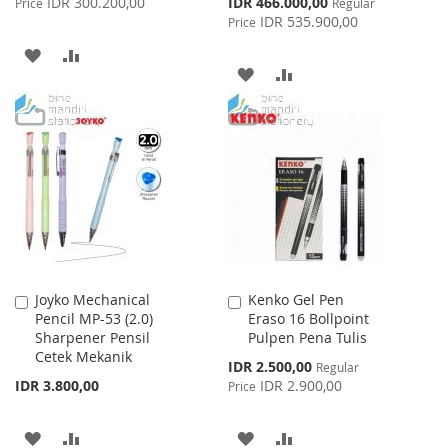
Special
IDR 300.200,00
IDR 466.000,00
Price
Regular
Price
IDR 535.900,00
Price
ADD
ADD
ADD
ADD
TO
TO
TO
TO
WISH
COMPARE
WISH
COMPARE
LIST
LIST
Joyko Mechanical
Kenko Gel Pen
Add
Add
Pencil MP-53 (2.0)
Eraso 16 Bollpoint
to
to
Sharpener Pensil
Pulpen Pena Tulis
Cart
Cart
Cetek Mekanik
Special
IDR 2.500,00
Regular
Price
IDR 3.800,00
IDR 2.900,00
Price
ADD
ADD
ADD
ADD