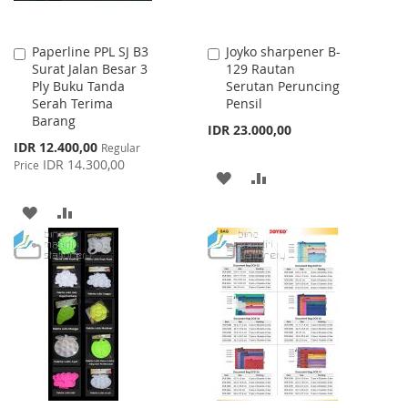
Paperline PPL SJ B3
Joyko sharpener B-
Add
Add
Surat Jalan Besar 3
129 Rautan
to
to
Ply Buku Tanda
Serutan Peruncing
Cart
Cart
Serah Terima
Pensil
Barang
IDR 23.000,00
Special
IDR 12.400,00
Regular
Price
IDR 14.300,00
Price
ADD
ADD
TO
TO
ADD
ADD
WISH
COMPARE
TO
TO
LIST
WISH
COMPARE
LIST