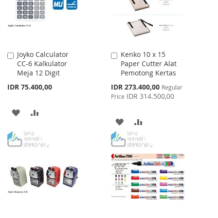
Joyko Calculator
Kenko 10 x 15
Add
Add
CC-6 Kalkulator
Paper Cutter Alat
to
to
Meja 12 Digit
Pemotong Kertas
Cart
Cart
Special
IDR 75.400,00
IDR 273.400,00
Regular
Price
IDR 314.500,00
Price
ADD
ADD
ADD
ADD
TO
TO
TO
TO
WISH
COMPARE
WISH
COMPARE
LIST
LIST