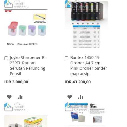
TO
TO
WISH
COMPARE
WISH
COMPARE
LIST
LIST
Joyko Sharpener B-
Bantex 1450-19
Add
Add
23PTL Rautan
Ordner A4 7 cm
to
to
Serutan Peruncing
Pink Ordner binder
Cart
Cart
Pensil
map arsip
IDR 3.000,00
IDR 43.200,00
ADD
ADD
ADD
ADD
TO
TO
TO
TO
WISH
COMPARE
WISH
COMPARE
LIST
LIST