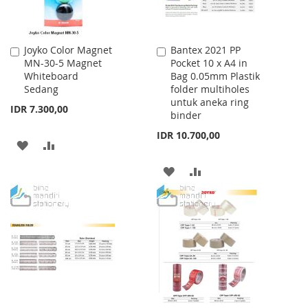
Joyko Color Magnet
Bantex 2021 PP
Add
Add
MN-30-5 Magnet
Pocket 10 x A4 in
to
to
Whiteboard
Bag 0.05mm Plastik
Cart
Cart
Sedang
folder multiholes
untuk aneka ring
IDR 7.300,00
binder
IDR 10.700,00
ADD
ADD
TO
TO
ADD
ADD
WISH
COMPARE
TO
TO
LIST
WISH
COMPARE
LIST