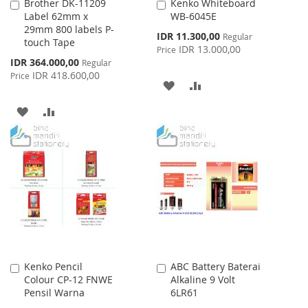
Brother DK-11209
Kenko Whiteboard
Add
Add
Label 62mm x
WB-6045E
to
to
29mm 800 labels P-
Cart
Cart
Special
IDR 11.300,00
Regular
touch Tape
Price
IDR 13.000,00
Price
Special
IDR 364.000,00
Regular
Price
IDR 418.600,00
Price
ADD
ADD
TO
TO
ADD
ADD
WISH
COMPARE
TO
TO
LIST
WISH
COMPARE
LIST
Kenko Pencil
ABC Battery Baterai
Add
Add
Colour CP-12 FNWE
Alkaline 9 Volt
to
to
Pensil Warna
6LR61
Cart
Cart