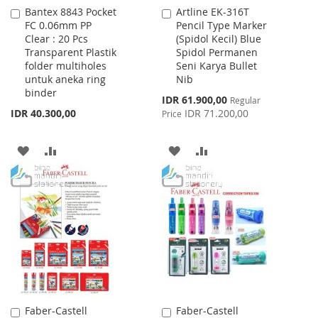
Bantex 8843 Pocket
Artline EK-316T
Add
Add
FC 0.06mm PP
Pencil Type Marker
to
to
Clear : 20 Pcs
(Spidol Kecil) Blue
Cart
Cart
Transparent Plastik
Spidol Permanen
folder multiholes
Seni Karya Bullet
untuk aneka ring
Nib
binder
Special
IDR 61.900,00
Regular
Price
IDR 40.300,00
IDR 71.200,00
Price
ADD
ADD
ADD
ADD
TO
TO
TO
TO
WISH
COMPARE
WISH
COMPARE
LIST
LIST
Faber-Castell
Faber-Castell
Add
Add