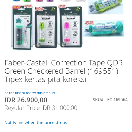
Faber-Castell Correction Tape QDR
Skip
to
Green Checkered Barrel (169551)
the
Tipex kertas pita koreksi
beginning
of
the
Be the first to review this product
images
IDR 26.900,00
Special
SKU
FC-169564
gallery
Price
Regular Price
IDR 31.000,00
Notify me when the price drops