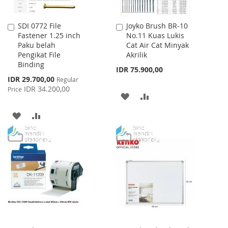
SDI 0772 File
Joyko Brush BR-10
Add
Add
Fastener 1.25 inch
No.11 Kuas Lukis
to
to
Paku belah
Cat Air Cat Minyak
Cart
Cart
Pengikat File
Akrilik
Binding
IDR 75.900,00
Special
IDR 29.700,00
Regular
Price
IDR 34.200,00
Price
ADD
ADD
TO
TO
ADD
ADD
WISH
COMPARE
TO
TO
LIST
WISH
COMPARE
LIST