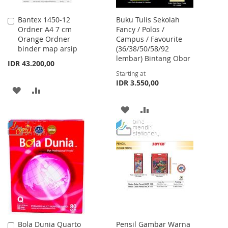
Bantex 1450-12
Buku Tulis Sekolah
Add
Ordner A4 7 cm
Fancy / Polos /
to
Orange Ordner
Campus / Favourite
Cart
binder map arsip
(36/38/50/58/92
lembar) Bintang Obor
IDR 43.200,00
Starting at
IDR 3.550,00
ADD
ADD
TO
TO
ADD
ADD
WISH
COMPARE
TO
TO
LIST
WISH
COMPARE
LIST
Bola Dunia Quarto
Pensil Gambar Warna
Add