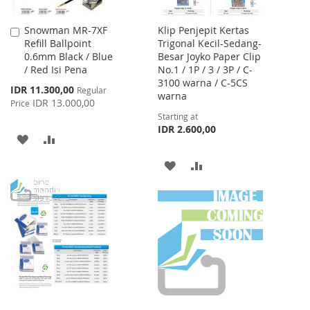
Snowman MR-7XF
Klip Penjepit Kertas
Add
Refill Ballpoint
Trigonal Kecil-Sedang-
to
0.6mm Black / Blue
Besar Joyko Paper Clip
Cart
/ Red Isi Pena
No.1 / 1P / 3 / 3P / C-
3100 warna / C-5CS
Special
IDR 11.300,00
Regular
warna
Price
IDR 13.000,00
Price
Starting at
IDR 2.600,00
ADD
ADD
TO
TO
ADD
ADD
WISH
COMPARE
TO
TO
LIST
WISH
COMPARE
LIST