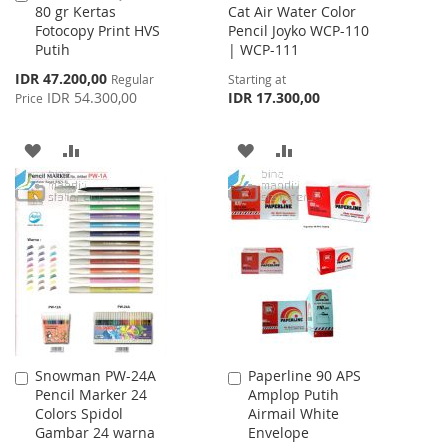
80 gr Kertas
Cat Air Water Color
to
Fotocopy Print HVS
Pencil Joyko WCP-110
Cart
Putih
| WCP-111
Special
IDR 47.200,00
Regular
Starting at
Price
IDR 54.300,00
IDR 17.300,00
Price
ADD
ADD
ADD
ADD
TO
TO
TO
TO
WISH
COMPARE
WISH
COMPARE
LIST
LIST
Snowman PW-24A
Paperline 90 APS
Add
Add
Pencil Marker 24
Amplop Putih
to
to
Colors Spidol
Airmail White
Cart
Cart
Gambar 24 warna
Envelope