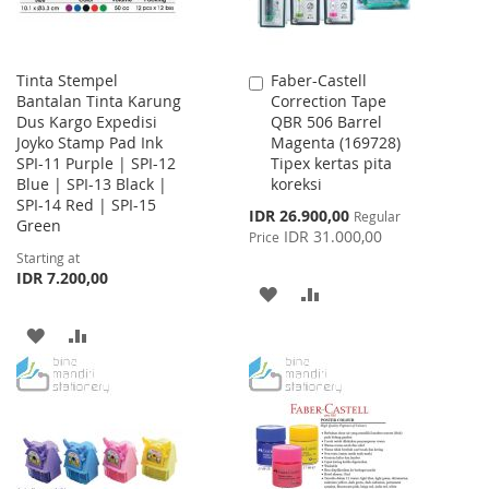
Tinta Stempel
Faber-Castell
Add
Bantalan Tinta Karung
Correction Tape
to
Dus Kargo Expedisi
QBR 506 Barrel
Cart
Joyko Stamp Pad Ink
Magenta (169728)
SPI-11 Purple | SPI-12
Tipex kertas pita
Blue | SPI-13 Black |
koreksi
SPI-14 Red | SPI-15
Special
IDR 26.900,00
Regular
Green
Price
IDR 31.000,00
Price
Starting at
IDR 7.200,00
ADD
ADD
TO
TO
ADD
ADD
WISH
COMPARE
TO
TO
LIST
WISH
COMPARE
LIST