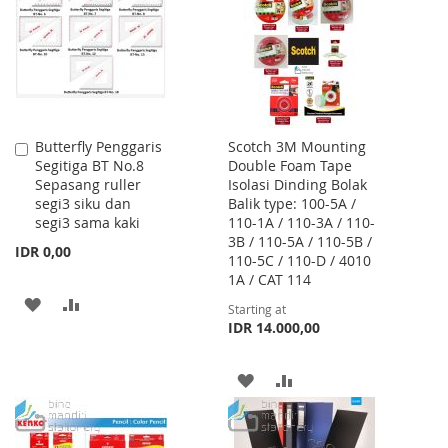
LIST
LIST
Butterfly Penggaris
Scotch 3M Mounting
Add
Segitiga BT No.8
Double Foam Tape
to
Sepasang ruller
Isolasi Dinding Bolak
Cart
segi3 siku dan
Balik type: 100-5A /
segi3 sama kaki
110-1A / 110-3A / 110-
3B / 110-5A / 110-5B /
IDR 0,00
110-5C / 110-D / 4010
1A / CAT 114
ADD
ADD
Starting at
IDR 14.000,00
TO
TO
WISH
COMPARE
ADD
ADD
LIST
TO
TO