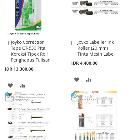
LIST
Joyko Correction
Joyko Labeller Ink
Add
Add
Tape CT-530 Pita
Roller (20 mm)
to
to
Koreksi Tipex Roll
Tinta Mesin Label
Cart
Cart
Penghapus Tulisan
IDR 4.400,00
IDR 13.300,00
ADD
ADD
ADD
ADD
TO
TO
TO
TO
WISH
COMPARE
WISH
COMPARE
LIST
LIST