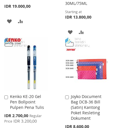
30ML/75ML
IDR 19.000,00
Starting at
IDR 13.800,00
ADD
ADD
TO
TO
ADD
ADD
WISH
COMPARE
TO
TO
LIST
WISH
COMPARE
LIST
Kenko KE-20 Gel
Joyko Document
Add
Add
Pen Bollpoint
Bag DCB-36 Bill
to
to
Pulpen Pena Tulis
(Satin) Kantong
Cart
Cart
Poket Resleting
Special
IDR 2.700,00
Regular
Dokument
Price
IDR 3.200,00
Price
IDR 8.600,00