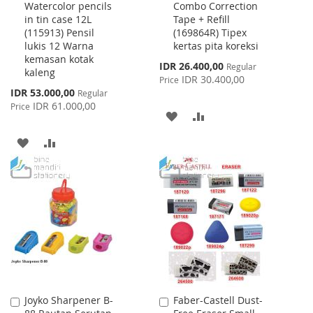
Watercolor pencils
Combo Correction
to
to
in tin case 12L
Tape + Refill
Cart
Cart
(115913) Pensil
(169864R) Tipex
lukis 12 Warna
kertas pita koreksi
kemasan kotak
Special
IDR 26.400,00
Regular
kaleng
Price
IDR 30.400,00
Price
Special
IDR 53.000,00
Regular
Price
IDR 61.000,00
Price
ADD
ADD
TO
TO
ADD
ADD
WISH
COMPARE
TO
TO
LIST
WISH
COMPARE
LIST
Joyko Sharpener B-
Faber-Castell Dust-
Add
Add