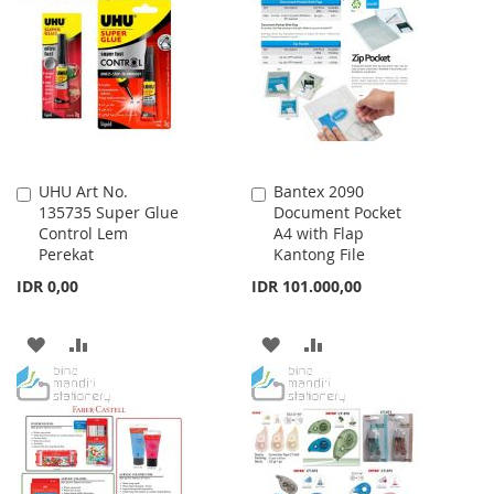
WISH
COMPARE
LIST
LIST
UHU Art No.
Bantex 2090
Add
Add
135735 Super Glue
Document Pocket
to
to
Control Lem
A4 with Flap
Cart
Cart
Perekat
Kantong File
IDR 0,00
IDR 101.000,00
ADD
ADD
ADD
ADD
TO
TO
TO
TO
WISH
COMPARE
WISH
COMPARE
LIST
LIST