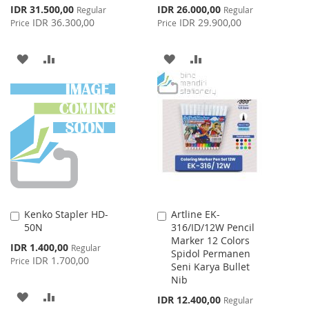
Special
Special
IDR 31.500,00
IDR 26.000,00
Regular
Regular
Price
Price
IDR 36.300,00
IDR 29.900,00
Price
Price
ADD
ADD
ADD
ADD
TO
TO
TO
TO
WISH
COMPARE
WISH
COMPARE
LIST
LIST
Kenko Stapler HD-
Artline EK-
Add
Add
50N
316/ID/12W Pencil
to
to
Marker 12 Colors
Cart
Cart
Special
IDR 1.400,00
Regular
Spidol Permanen
Price
IDR 1.700,00
Price
Seni Karya Bullet
Nib
ADD
ADD
Special
IDR 12.400,00
Regular