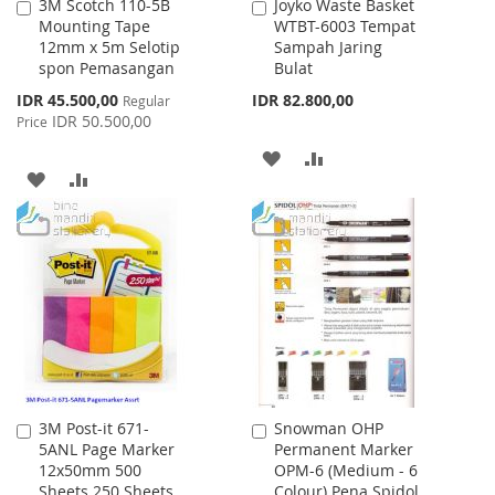
3M Scotch 110-5B
Joyko Waste Basket
Add
Add
Mounting Tape
WTBT-6003 Tempat
to
to
12mm x 5m Selotip
Sampah Jaring
Cart
Cart
spon Pemasangan
Bulat
Special
IDR 45.500,00
IDR 82.800,00
Regular
Price
IDR 50.500,00
Price
ADD
ADD
ADD
ADD
TO
TO
TO
TO
WISH
COMPARE
WISH
COMPARE
LIST
LIST
3M Post-it 671-
Snowman OHP
Add
Add
5ANL Page Marker
Permanent Marker
to
to
12x50mm 500
OPM-6 (Medium - 6
Cart
Cart
Sheets 250 Sheets
Colour) Pena Spidol