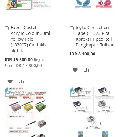
Faber-Castell
Joyko Correction
Add
Add
Acrylic Colour 30ml
Tape CT-573 Pita
to
to
Yellow Pale
Koreksi Tipex Roll
Cart
Cart
(183007) Cat lukis
Penghapus Tulisan
akrilik
IDR 8.100,00
Special
IDR 15.500,00
Regular
Price
IDR 17.900,00
Price
ADD
ADD
TO
TO
ADD
ADD
WISH
COMPARE
TO
TO
LIST
WISH
COMPARE
LIST