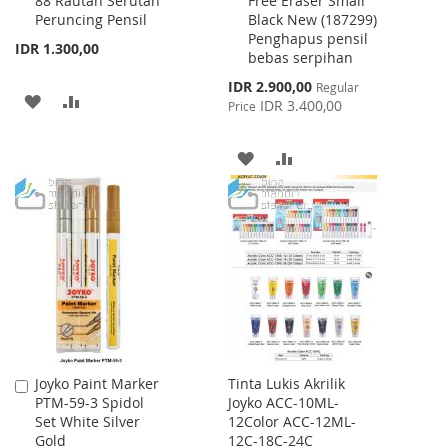
88 Rautan Serutan
Free Eraser Small
to
to
Peruncing Pensil
Black New (187299)
Cart
Cart
Penghapus pensil
IDR 1.300,00
bebas serpihan
Special
IDR 2.900,00
Regular
ADD
ADD
Price
IDR 3.400,00
Price
TO
TO
ADD
ADD
WISH
COMPARE
TO
TO
LIST
WISH
COMPARE
LIST
Joyko Paint Marker
Tinta Lukis Akrilik
Add
PTM-59-3 Spidol
Joyko ACC-10ML-
to
Set White Silver
12Color ACC-12ML-
Cart
Gold
12C-18C-24C