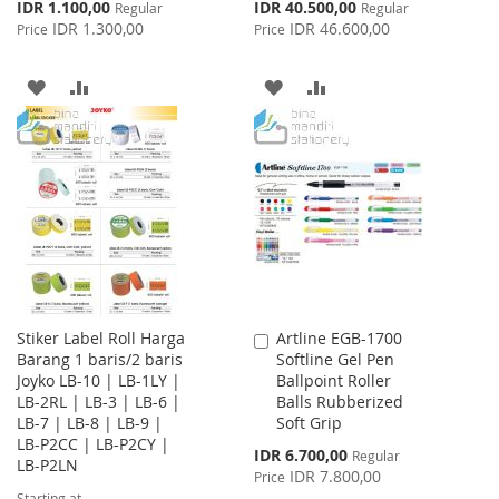
Special
Special
IDR 1.100,00
IDR 40.500,00
Regular
Regular
Price
Price
IDR 1.300,00
IDR 46.600,00
Price
Price
ADD
ADD
ADD
ADD
TO
TO
TO
TO
WISH
COMPARE
WISH
COMPARE
LIST
LIST
Stiker Label Roll Harga
Artline EGB-1700
Add
Barang 1 baris/2 baris
Softline Gel Pen
to
Joyko LB-10 | LB-1LY |
Ballpoint Roller
Cart
LB-2RL | LB-3 | LB-6 |
Balls Rubberized
LB-7 | LB-8 | LB-9 |
Soft Grip
LB-P2CC | LB-P2CY |
Special
IDR 6.700,00
Regular
LB-P2LN
Price
IDR 7.800,00
Price
Starting at