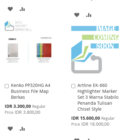
ADD
ADD
ADD
ADD
TO
TO
TO
TO
WISH
COMPARE
WISH
COMPARE
LIST
LIST
Kenko PP320HG A4
Artline EK-660
Add
Add
Business File Map
Highlighter Marker
to
to
Berkas
Set 3 Warna Stabilo
Cart
Cart
Penanda Tulisan
Special
IDR 3.300,00
Regular
Chisel Style
Price
IDR 3.800,00
Price
Special
IDR 15.600,00
Regular
Price
IDR 18.000,00
Price
ADD
ADD
TO
TO
ADD
ADD