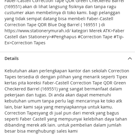
Faber-Castell Correction Tape QDR Green Checkered Barrel
(169551) akan di lihat langsung fisiknya dan tanpa ragu
custumer akan membelinya di toko kami. bagi pelanggan
yang tidak sempat datang bisa membeli Faber-Castell
Correction Tape QDR Blue Dog Barrel ( 169551 ) di
https://www.stationerymurah.id/ kategori Merek ATK>Faber
Castell dan Stationery>#Penghapus #Correction Tape #Tip-
Ex>Correction Tapes
Details
Kebutuhan akan perlengkapan kantor dan sekolah Correction
Tapes tersedia di dengan pilihan yang menarik seperti Tipex
kertas pita koreksi Faber-Castell Correction Tape QDR Green
Checkered Barrel (169551) yang sangat bermanfaat dalam
pekerjaan dan tugas. Di anda akan dapat memenuhi
kebutuhan umum tanpa perlu lagi mencarinya ke toko atk
lain, biar kami saja yang menyiapkannya untuk kamu.
Correction Tapesyang di jual pun dari merek yang bagus
seperti Faber Castell yang mempunyai kelebihan daya tahan
dibanding merek atk lain. untuk pembelian dalam jumlah
besar bisa menghubungi sales kami