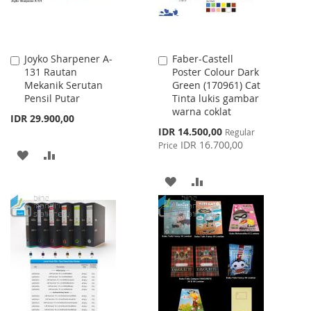
Joyko Sharpener A-
Faber-Castell
Add
Add
131 Rautan
Poster Colour Dark
to
to
Mekanik Serutan
Green (170961) Cat
Cart
Cart
Pensil Putar
Tinta lukis gambar
warna coklat
IDR 29.900,00
Special
IDR 14.500,00
Regular
Price
IDR 16.700,00
Price
ADD
ADD
TO
TO
ADD
ADD
WISH
COMPARE
TO
TO
LIST
WISH
COMPARE
LIST