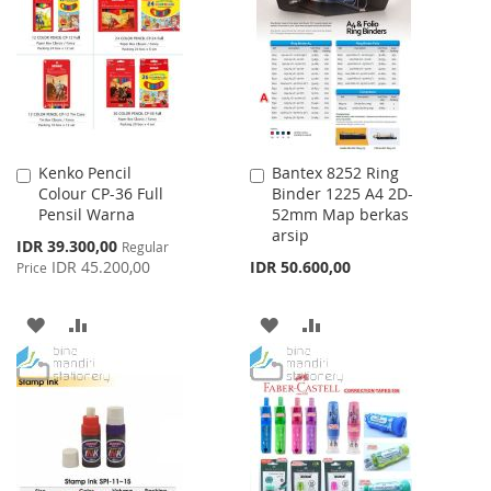
WISH
COMPARE
LIST
Kenko Pencil
Bantex 8252 Ring
Add
Add
Colour CP-36 Full
Binder 1225 A4 2D-
to
to
Pensil Warna
52mm Map berkas
Cart
Cart
arsip
Special
IDR 39.300,00
Regular
Price
IDR 45.200,00
IDR 50.600,00
Price
ADD
ADD
ADD
ADD
TO
TO
TO
TO
WISH
COMPARE
WISH
COMPARE
LIST
LIST