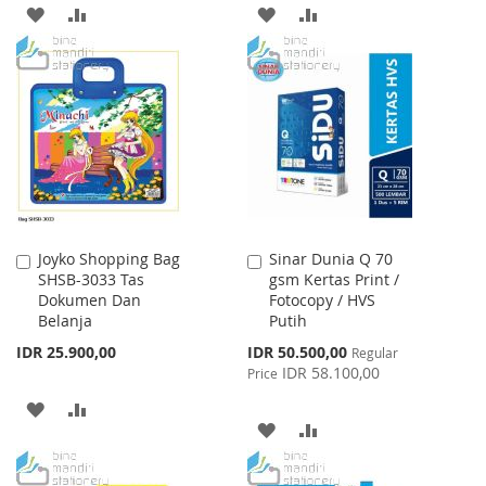
ADD
ADD
ADD
ADD
TO
TO
TO
TO
WISH
COMPARE
WISH
COMPARE
LIST
LIST
Joyko Shopping Bag
Sinar Dunia Q 70
Add
Add
SHSB-3033 Tas
gsm Kertas Print /
to
to
Dokumen Dan
Fotocopy / HVS
Cart
Cart
Belanja
Putih
Special
IDR 25.900,00
IDR 50.500,00
Regular
Price
IDR 58.100,00
Price
ADD
ADD
ADD
ADD
TO
TO
TO
TO
WISH
COMPARE