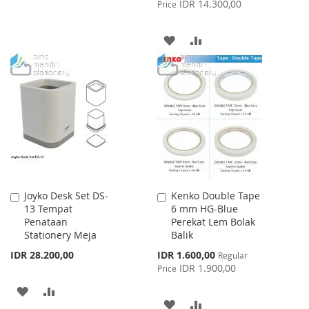
Price
IDR 14.300,00
Price
TO
TO
WISH
COMPARE
ADD
ADD
LIST
TO
TO
WISH
COMPARE
LIST
Joyko Desk Set DS-
Kenko Double Tape
Add
Add
13 Tempat
6 mm HG-Blue
to
to
Penataan
Perekat Lem Bolak
Cart
Cart
Stationery Meja
Balik
Special
IDR 28.200,00
IDR 1.600,00
Regular
Price
IDR 1.900,00
Price
ADD
ADD
ADD
ADD