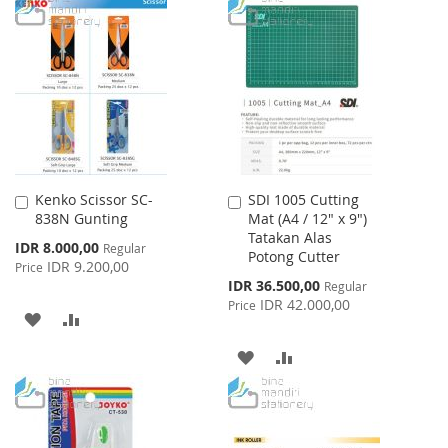
TO
TO
LIST
WISH
COMPARE
LIST
Kenko Scissor SC-
SDI 1005 Cutting
Add
Add
838N Gunting
Mat (A4 / 12" x 9")
to
to
Tatakan Alas
Cart
Cart
Special
IDR 8.000,00
Regular
Potong Cutter
Price
IDR 9.200,00
Price
Special
IDR 36.500,00
Regular
Price
IDR 42.000,00
Price
ADD
ADD
TO
TO
ADD
ADD
WISH
COMPARE
TO
TO
LIST
WISH
COMPARE