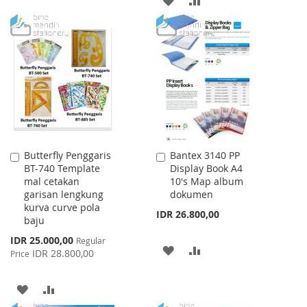
WISH
COMPARE
TO
TO
LIST
WISH
COMPARE
LIST
Butterfly Penggaris
Bantex 3140 PP
Add
Add
BT-740 Template
Display Book A4
to
to
mal cetakan
10's Map album
Cart
Cart
garisan lengkung
dokumen
kurva curve pola
IDR 26.800,00
baju
Special
IDR 25.000,00
Regular
ADD
ADD
Price
IDR 28.800,00
Price
TO
TO
ADD
ADD
WISH
COMPARE