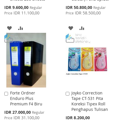
Special
Special
IDR 9.600,00
IDR 50.800,00
Regular
Regular
Price
Price
IDR 11.100,00
IDR 58.500,00
Price
Price
ADD
ADD
ADD
ADD
TO
TO
TO
TO
WISH
COMPARE
WISH
COMPARE
LIST
LIST
Forte Ordner
Joyko Correction
Add
Add
Enduro Plus
Tape CT-531 Pita
to
to
Premium F4 Biru
Koreksi Tipex Roll
Cart
Cart
Penghapus Tulisan
Special
IDR 27.000,00
Regular
Price
IDR 31.100,00
IDR 8.200,00
Price