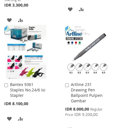
IDR 3.300,00
ADD
ADD
TO
TO
ADD
ADD
WISH
COMPARE
TO
TO
LIST
WISH
COMPARE
LIST
Bantex 9361
Artline 231
Add
Add
Staples No.24/6 Isi
Drawing Pen
to
to
Stapler
Ballpoint Pulpen
Cart
Cart
Gambar
IDR 8.100,00
Special
IDR 8.000,00
Regular
Price
IDR 9.200,00
Price
ADD
ADD