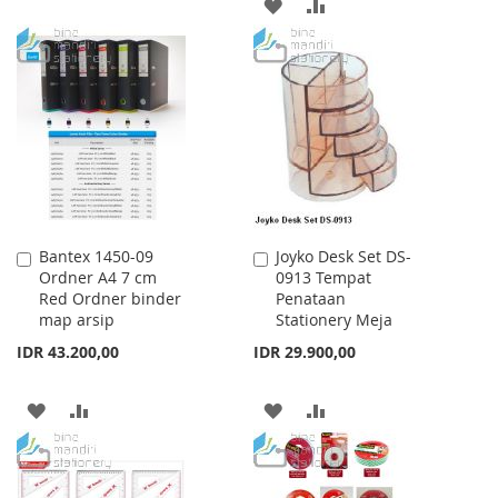
TO
TO
ADD
ADD
WISH
COMPARE
TO
TO
LIST
WISH
COMPARE
LIST
Bantex 1450-09
Joyko Desk Set DS-
Add
Add
Ordner A4 7 cm
0913 Tempat
to
to
Red Ordner binder
Penataan
Cart
Cart
map arsip
Stationery Meja
IDR 43.200,00
IDR 29.900,00
ADD
ADD
ADD
ADD
TO
TO
TO
TO
WISH
COMPARE
WISH
COMPARE