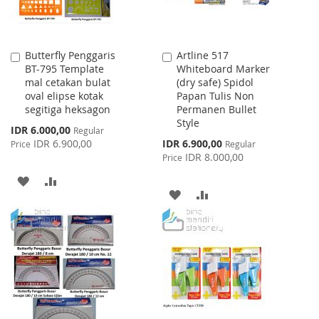
Butterfly Penggaris
Artline 517
Add
Add
BT-795 Template
Whiteboard Marker
to
to
mal cetakan bulat
(dry safe) Spidol
Cart
Cart
oval elipse kotak
Papan Tulis Non
segitiga heksagon
Permanen Bullet
Style
Special
IDR 6.000,00
Regular
Price
Special
IDR 6.900,00
IDR 6.900,00
Price
Regular
Price
IDR 8.000,00
Price
ADD
ADD
ADD
ADD
TO
TO
TO
TO
WISH
COMPARE
WISH
COMPARE
LIST
LIST