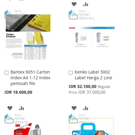
ADD
ADD
TO
TO
TO
TO
WISH
COMPARE
WISH
COMPARE
LIST
LIST
Bantex 6051 Carton
Kenko Label 5002
Add
Add
Index A4 1-12 Index
Label Harga 2 Line
to
to
pemisah file
Cart
Cart
Special
IDR 32.100,00
Regular
Price
IDR 18.600,00
IDR 37.000,00
Price
ADD
ADD
ADD
ADD
TO
TO
TO
TO
WISH
COMPARE
WISH
COMPARE