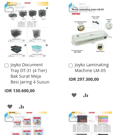
WISH
COMPARE
TO
TO
LIST
WISH
COMPARE
LIST
Joyko Document
Joyko Laminating
Add
Add
Tray DT-31 (4 Tier)
Machine LM-05
to
to
Bak Surat Meja
Cart
Cart
IDR 297.300,00
Besi Jaring 4 Susun
IDR 130.600,00
ADD
ADD
TO
TO
ADD
ADD
WISH
COMPARE
TO
TO
LIST
WISH
COMPARE