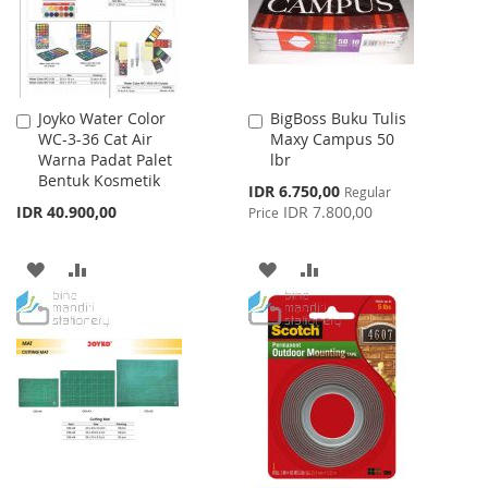
Joyko Water Color
BigBoss Buku Tulis
Add
Add
WC-3-36 Cat Air
Maxy Campus 50
to
to
Warna Padat Palet
lbr
Cart
Cart
Bentuk Kosmetik
Special
IDR 6.750,00
Regular
Price
IDR 40.900,00
IDR 7.800,00
Price
ADD
ADD
ADD
ADD
TO
TO
TO
TO
WISH
COMPARE
WISH
COMPARE
LIST
LIST