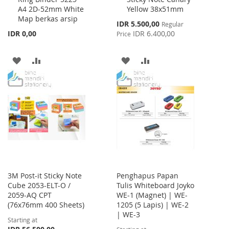
A4 2D-52mm White
Yellow 38x51mm
Cart
Cart
Map berkas arsip
Special
IDR 5.500,00
Regular
Price
IDR 0,00
IDR 6.400,00
Price
ADD
ADD
ADD
ADD
TO
TO
TO
TO
WISH
COMPARE
WISH
COMPARE
LIST
LIST
3M Post-it Sticky Note
Penghapus Papan
Cube 2053-ELT-O /
Tulis Whiteboard Joyko
2059-AQ CPT
WE-1 (Magnet) | WE-
(76x76mm 400 Sheets)
1205 (5 Lapis) | WE-2
| WE-3
Starting at