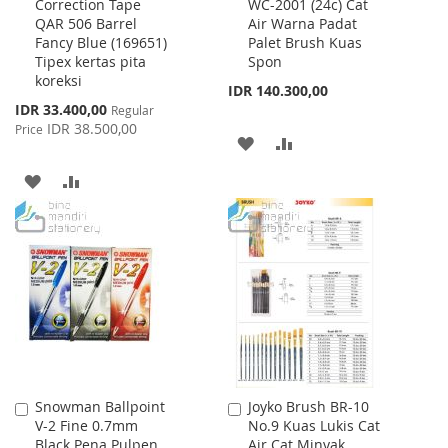
Correction Tape
WC-2001 (24c) Cat
to
to
QAR 506 Barrel
Air Warna Padat
Cart
Cart
Fancy Blue (169651)
Palet Brush Kuas
Tipex kertas pita
Spon
koreksi
IDR 140.300,00
Special
IDR 33.400,00
Regular
Price
IDR 38.500,00
Price
ADD
ADD
TO
TO
ADD
ADD
WISH
COMPARE
TO
TO
LIST
WISH
COMPARE
LIST
Snowman Ballpoint
Joyko Brush BR-10
Add
Add
V-2 Fine 0.7mm
No.9 Kuas Lukis Cat
to
to
Black Pena Pulpen
Air Cat Minyak
Cart
Cart