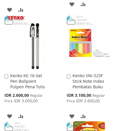
ADD
ADD
ADD
ADD
TO
TO
TO
TO
WISH
COMPARE
WISH
COMPARE
LIST
LIST
Kenko KE-16 Gel
Kenko SNI-525F
Add
Add
Pen Bollpoint
Stick Note Index
to
to
Pulpen Pena Tulis
Pembatas Buku
Cart
Cart
Special
Special
IDR 2.600,00
IDR 3.100,00
Regular
Regular
Price
Price
IDR 3.000,00
IDR 3.600,00
Price
Price
ADD
ADD
ADD
ADD
TO
TO
TO
TO