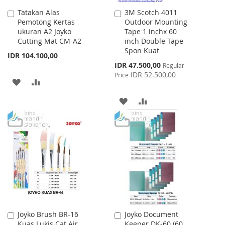
Tatakan Alas
3M Scotch 4011
Add
Add
Pemotong Kertas
Outdoor Mounting
to
to
ukuran A2 Joyko
Tape 1 inchx 60
Cart
Cart
Cutting Mat CM-A2
inch Double Tape
Spon Kuat
IDR 104.100,00
Special
IDR 47.500,00
Regular
Price
IDR 52.500,00
Price
ADD
ADD
TO
TO
ADD
ADD
WISH
COMPARE
TO
TO
LIST
WISH
COMPARE
LIST
Joyko Brush BR-16
Joyko Document
Add
Add
Kuas Lukis Cat Air
Keeper DK-60 (60
to
to