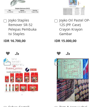
Joyko Staples
Joyko Oil Pastel OP-
Add
Add
Remover SR-52
12S (PP. Case)
to
to
Pelepas Pembuka
Crayon Krayon
Cart
Cart
Isi Staples
Gambar
IDR 16.700,00
IDR 15.000,00
ADD
ADD
ADD
ADD
TO
TO
TO
TO
WISH
COMPARE
WISH
COMPARE
LIST
LIST