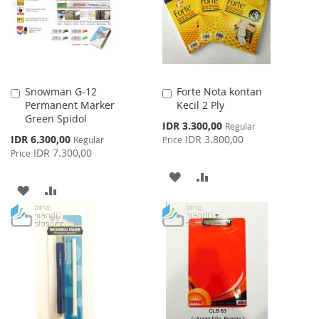
LIST
Snowman G-12
Forte Nota kontan
Add
Add
Permanent Marker
Kecil 2 Ply
to
to
Green Spidol
Cart
Cart
Special
IDR 3.300,00
Regular
Price
Special
IDR 6.300,00
IDR 3.800,00
Regular
Price
Price
IDR 7.300,00
Price
ADD
ADD
ADD
ADD
TO
TO
TO
TO
WISH
COMPARE
WISH
COMPARE
LIST
LIST