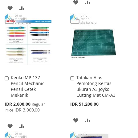
ADD
ADD
ADD
ADD
TO
TO
TO
TO
WISH
COMPARE
WISH
COMPARE
LIST
LIST
Kenko MP-137
Tatakan Alas
Add
Add
Pencil Mechanic
Pemotong Kertas
to
to
Pensil Cetek
ukuran A3 Joyko
Cart
Cart
Mekanik
Cutting Mat CM-A3
Special
IDR 2.600,00
IDR 51.200,00
Regular
Price
IDR 3.000,00
Price
ADD
ADD
ADD
ADD
TO
TO
TO
TO