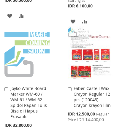
IDR 56.500,00
Starting at
IDR 6.100,00
ADD
ADD
ADD
ADD
TO
TO
TO
TO
WISH
COMPARE
WISH
COMPARE
LIST
LIST
Joyko White Board
Faber-Castell Wax
Add
Add
Marker WM-60 /
Crayon Regular 12
to
to
WM-61 / WM-62
pcs (120043)
Cart
Cart
Spidol Papan Tulis
Crayon krayon lilin
Bisa di Hapus
Special
IDR 12.500,00
Regular
Erasable
Price
IDR 14.400,00
Price
IDR 32.800,00