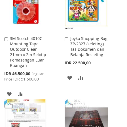
LIST
LIST
3M Scotch 4010C
Joyko Shopping Bag
Add
Add
Mounting Tape
ZP-2327 (seleting)
to
to
Outdoor Clear
Tas Dokumen dan
Cart
Cart
21mm x 2m Selotip
Belanja Resleting
Pemasangan Luar
IDR 22.500,00
Ruangan
Special
IDR 46.500,00
Regular
ADD
ADD
Price
IDR 51.500,00
Price
TO
TO
ADD
ADD
WISH
COMPARE
TO
TO
LIST
WISH
COMPARE
LIST