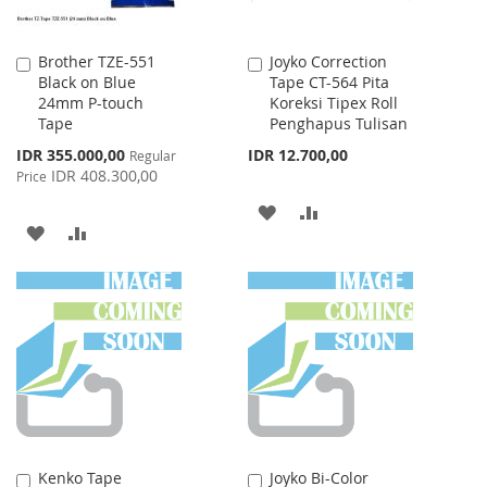
Brother TZE-551
Joyko Correction
Add
Add
Black on Blue
Tape CT-564 Pita
to
to
24mm P-touch
Koreksi Tipex Roll
Cart
Cart
Tape
Penghapus Tulisan
Special
IDR 355.000,00
IDR 12.700,00
Regular
Price
IDR 408.300,00
Price
ADD
ADD
ADD
ADD
TO
TO
TO
TO
WISH
COMPARE
WISH
COMPARE
LIST
LIST
Kenko Tape
Joyko Bi-Color
Add
Add