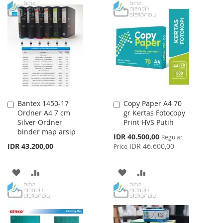
TO
TO
TO
TO
WISH
COMPARE
WISH
COMPARE
LIST
LIST
Bantex 1450-17
Copy Paper A4 70
Add
Add
Ordner A4 7 cm
gr Kertas Fotocopy
to
to
Silver Ordner
Print HVS Putih
Cart
Cart
binder map arsip
Special
IDR 40.500,00
Regular
Price
IDR 43.200,00
IDR 46.600,00
Price
ADD
ADD
ADD
ADD
TO
TO
TO
TO
WISH
COMPARE
WISH
COMPARE