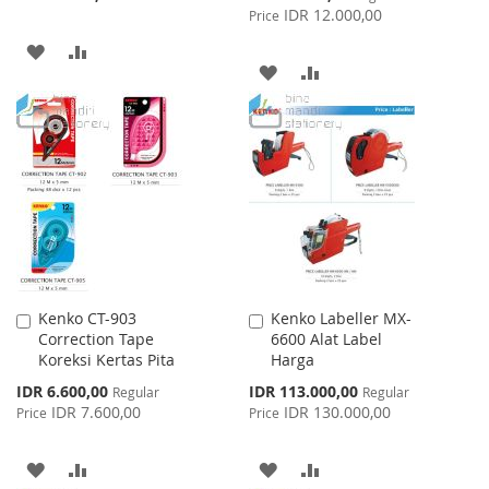
Price
IDR 12.000,00
Price
ADD
ADD
ADD
ADD
TO
TO
TO
TO
WISH
COMPARE
WISH
COMPARE
LIST
LIST
Kenko CT-903
Kenko Labeller MX-
Add
Add
Correction Tape
6600 Alat Label
to
to
Koreksi Kertas Pita
Harga
Cart
Cart
Special
Special
IDR 6.600,00
IDR 113.000,00
Regular
Regular
Price
Price
IDR 7.600,00
IDR 130.000,00
Price
Price
ADD
ADD
ADD
ADD