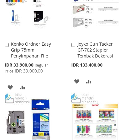
LIST
Kenko Ordner Easy
Joyko Gun Tacker
Add
Add
Grip 75mm
GT-702 Stapler
to
to
Penyimpanan File
Tembak Dekorasi
Cart
Cart
Special
IDR 33.900,00
IDR 133.400,00
Regular
Price
IDR 39.000,00
Price
ADD
ADD
ADD
ADD
TO
TO
TO
TO
WISH
COMPARE
WISH
COMPARE
LIST
LIST