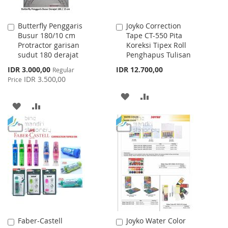
Butterfly Penggaris
Joyko Correction
Add
Add
Busur 180/10 cm
Tape CT-550 Pita
to
to
Protractor garisan
Koreksi Tipex Roll
Cart
Cart
sudut 180 derajat
Penghapus Tulisan
Special
IDR 3.000,00
IDR 12.700,00
Regular
Price
IDR 3.500,00
Price
ADD
ADD
ADD
ADD
TO
TO
TO
TO
WISH
COMPARE
WISH
COMPARE
LIST
LIST
Faber-Castell
Joyko Water Color
Add
Add