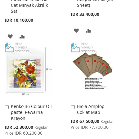
Cat Minyak Akrilik
Sheet)
Cart
Cart
Set
IDR 33.400,00
IDR 10.100,00
ADD
ADD
ADD
ADD
TO
TO
TO
TO
WISH
COMPARE
WISH
COMPARE
LIST
LIST
Kenko 36 Colour Oil
Biola Amplop
Add
Add
pastel Pewarna
Coklat Map
to
to
Krayon
Cart
Cart
Special
IDR 67.500,00
Regular
Price
Special
IDR 52.300,00
IDR 77.700,00
Regular
Price
Price
IDR 60.200,00
Price