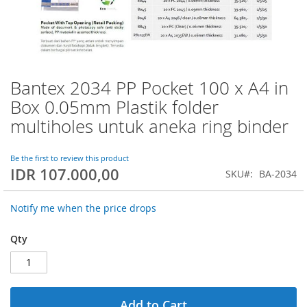
Bantex 2034 PP Pocket 100 x A4 in
Skip
to
Box 0.05mm Plastik folder
the
multiholes untuk aneka ring binder
beginning
of
the
Be the first to review this product
images
IDR 107.000,00
SKU
BA-2034
gallery
Notify me when the price drops
Qty
Add to Cart