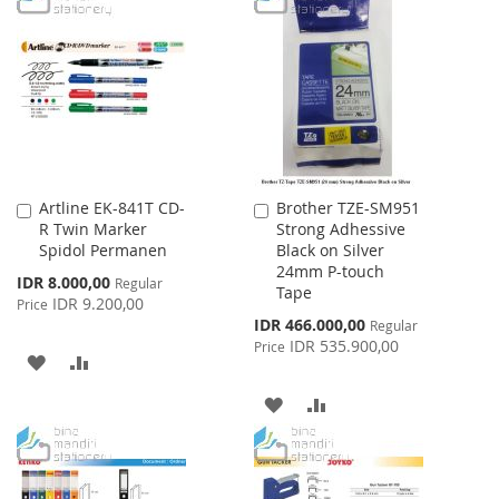
WISH
COMPARE
WISH
COMPARE
LIST
LIST
Artline EK-841T CD-
Brother TZE-SM951
Add
Add
R Twin Marker
Strong Adhessive
to
to
Spidol Permanen
Black on Silver
Cart
Cart
24mm P-touch
Special
IDR 8.000,00
Regular
Tape
Price
IDR 9.200,00
Price
Special
IDR 466.000,00
Regular
Price
IDR 535.900,00
Price
ADD
ADD
TO
TO
ADD
ADD
WISH
COMPARE
TO
TO
LIST
WISH
COMPARE