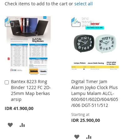
Check items to add to the cart or
select all
Bantex 8223 Ring
Digital Timer Jam
Add
Binder 1222 FC 2D-
Alarm Joyko Clock Plus
to
25mm Map berkas
Lampu Malam ALCL-
Cart
arsip
600/601/602D/604/605
/606 DGT-511/512
IDR 41.900,00
Starting at
IDR 25.900,00
ADD
ADD
TO
TO
ADD
ADD