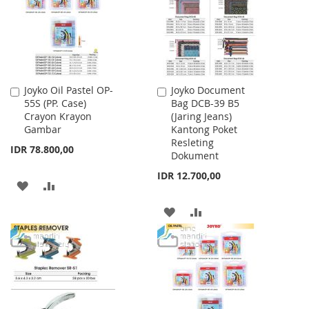
LIST
Joyko Oil Pastel OP-
Joyko Document
Add
Add
55S (PP. Case)
Bag DCB-39 B5
to
to
Crayon Krayon
(Jaring Jeans)
Cart
Cart
Gambar
Kantong Poket
Resleting
IDR 78.800,00
Dokument
IDR 12.700,00
ADD
ADD
TO
TO
ADD
ADD
WISH
COMPARE
TO
TO
LIST
WISH
COMPARE
LIST