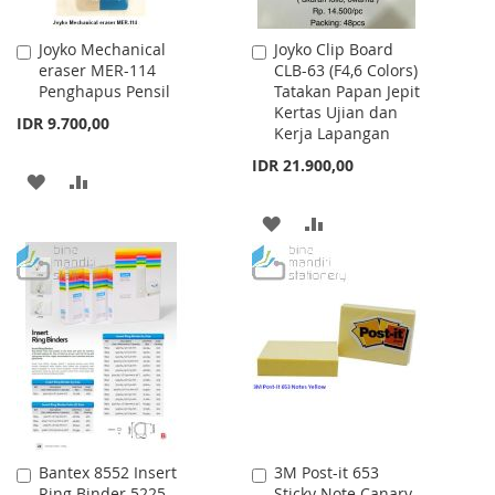
Joyko Mechanical
Joyko Clip Board
Add
Add
eraser MER-114
CLB-63 (F4,6 Colors)
to
to
Penghapus Pensil
Tatakan Papan Jepit
Cart
Cart
Kertas Ujian dan
IDR 9.700,00
Kerja Lapangan
IDR 21.900,00
ADD
ADD
TO
TO
ADD
ADD
WISH
COMPARE
TO
TO
LIST
WISH
COMPARE
LIST
Bantex 8552 Insert
3M Post-it 653
Add
Add
Ring Binder 5225
Sticky Note Canary
to
to