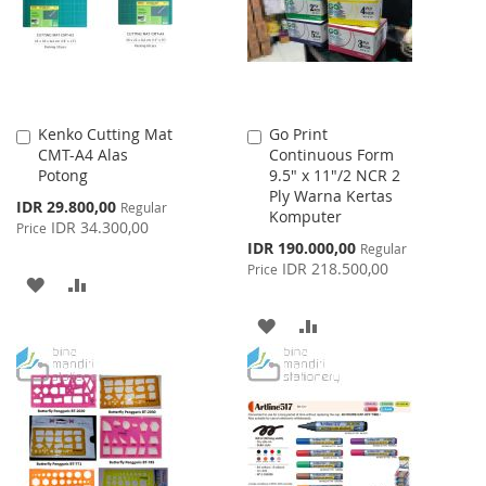
LIST
LIST
Kenko Cutting Mat
Go Print
Add
Add
CMT-A4 Alas
Continuous Form
to
to
Potong
9.5" x 11"/2 NCR 2
Cart
Cart
Ply Warna Kertas
Special
IDR 29.800,00
Regular
Komputer
Price
IDR 34.300,00
Price
Special
IDR 190.000,00
Regular
Price
IDR 218.500,00
Price
ADD
ADD
TO
TO
ADD
ADD
WISH
COMPARE
TO
TO
LIST
WISH
COMPARE
LIST