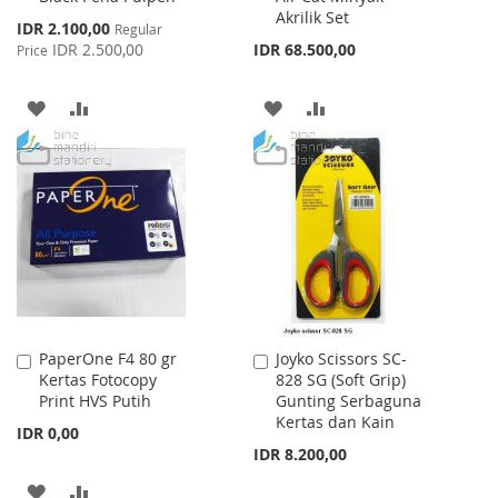
Akrilik Set
Special
IDR 2.100,00
Regular
Price
IDR 2.500,00
IDR 68.500,00
Price
ADD
ADD
ADD
ADD
TO
TO
TO
TO
WISH
COMPARE
WISH
COMPARE
LIST
LIST
PaperOne F4 80 gr
Joyko Scissors SC-
Add
Add
Kertas Fotocopy
828 SG (Soft Grip)
to
to
Print HVS Putih
Gunting Serbaguna
Cart
Cart
Kertas dan Kain
IDR 0,00
IDR 8.200,00
ADD
ADD