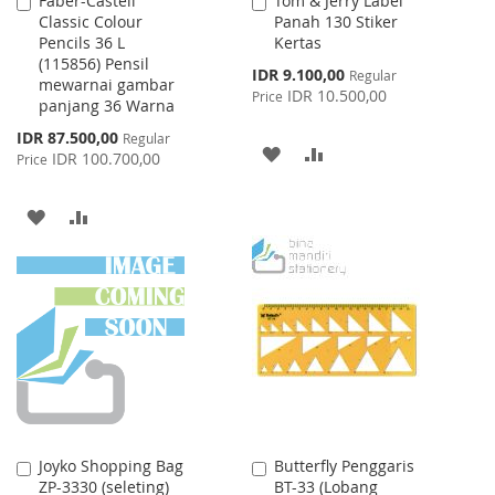
Faber-Castell
Tom & Jerry Label
Add
Add
Classic Colour
Panah 130 Stiker
to
to
Pencils 36 L
Kertas
Cart
Cart
(115856) Pensil
Special
IDR 9.100,00
Regular
mewarnai gambar
Price
IDR 10.500,00
Price
panjang 36 Warna
Special
IDR 87.500,00
Regular
ADD
ADD
Price
IDR 100.700,00
Price
TO
TO
ADD
ADD
WISH
COMPARE
TO
TO
LIST
WISH
COMPARE
LIST
Joyko Shopping Bag
Butterfly Penggaris
Add
Add
ZP-3330 (seleting)
BT-33 (Lobang
to
to