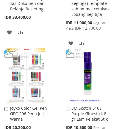
Tas Dokumen dan
Segitiga) Template
Cart
Cart
Belanja Resleting
sablon mal cetakan
Lobang Segitiga
IDR 33.400,00
Special
IDR 11.000,00
Regular
Price
IDR 12.700,00
Price
ADD
ADD
TO
TO
ADD
ADD
WISH
COMPARE
TO
TO
LIST
WISH
COMPARE
LIST
Joyko Color Gel Pen
3M Scotch 6108
Add
Add
GPC-296 Pena Jell
Purple Gluestick 8
to
to
Warna
gr Lem Pelekat Stik
Cart
Cart
Special
IDR 20.200,00
IDR 10.500,00
Regular