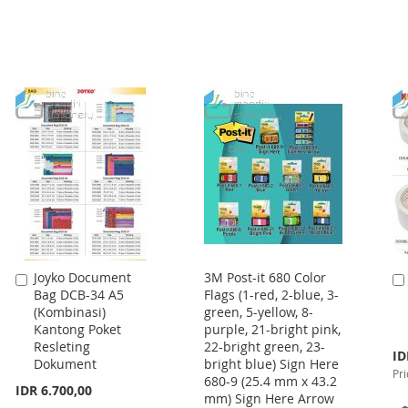
Joyko Document
3M Post-it 680 Color
Add
Bag DCB-34 A5
Flags (1-red, 2-blue, 3-
to
(Kombinasi)
green, 5-yellow, 8-
Cart
Kantong Poket
purple, 21-bright pink,
Resleting
22-bright green, 23-
Spe
ID
Dokument
bright blue) Sign Here
Pri
Pri
680-9 (25.4 mm x 43.2
IDR 6.700,00
mm) Sign Here Arrow