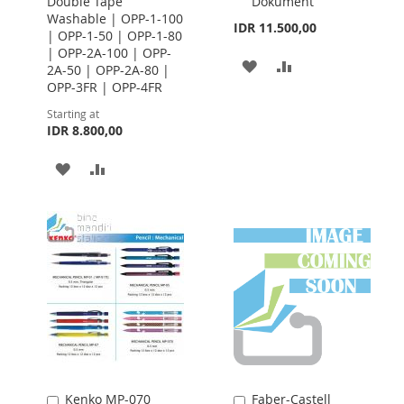
Double Tape
Dokument
Washable | OPP-1-100
IDR 11.500,00
| OPP-1-50 | OPP-1-80
| OPP-2A-100 | OPP-
ADD
ADD
2A-50 | OPP-2A-80 |
OPP-3FR | OPP-4FR
TO
TO
Starting at
WISH
COMPARE
IDR 8.800,00
LIST
ADD
ADD
TO
TO
WISH
COMPARE
LIST
Kenko MP-070
Faber-Castell
Add
Add