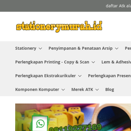
Skip
daftar Atk a
to
Content
Stationery
Penyimpanan & Penataan Arsip
Pe
Perlengkapan Printing - Copy & Scan
Lem & Adhesi
Perlengkapan Ekstrakurikuler
Perlengkapan Presen
Komponen Komputer
Merek ATK
Blog