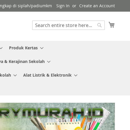
 lengkap di siplah/padiumkm
Sign In
Create an Account
My Cart
Search
Search
Produk Kertas
ya & Kerajinan Sekolah
ekolah
Alat Listrik & Elektronik