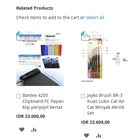
Related Products
Check items to add to the cart or
select all
Bantex 4205
Joyko Brush BR-3
Add
Add
Clipboard FC Papan
Kuas Lukis Cat Air
to
to
klip penjepit kertas
Cat Minyak Akrilik
Cart
Cart
Set
IDR 23.000,00
IDR 23.600,00
ADD
ADD
ADD
ADD
TO
TO