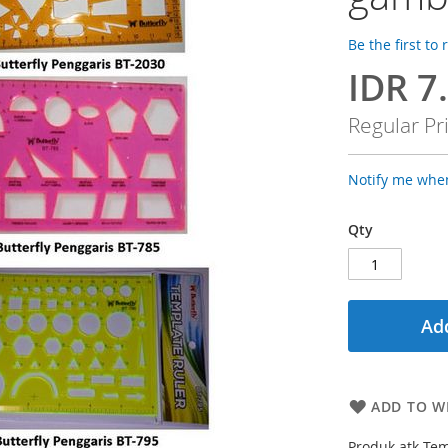
Be the first to
IDR 7
Special
Price
Regular Pr
Notify me when
Qty
Add
ADD TO WI
Produk atk Tem