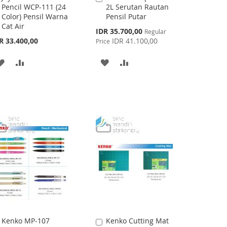
Pencil WCP-111 (24
2L Serutan Rautan
to
to
Color) Pensil Warna
Pensil Putar
Cart
Cart
Cat Air
Special
IDR 35.700,00
Regular
Price
R 33.400,00
IDR 41.100,00
Price
ADD
ADD
ADD
ADD
TO
TO
TO
TO
WISH
COMPARE
WISH
COMPARE
LIST
LIST
Kenko MP-107
Kenko Cutting Mat
Add
Add