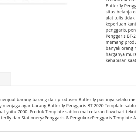
Butterfly Peng
situs belanja
alat tulis tida
keperluan kanto
penggaris, pen
Penggaris BT-2
memang produk
banyak orang m
harganya mura
kehabisan saat
 menjual barang barang dari produsen Butterfly pastinya selalu me
ry menjaga agar barang Butterfly Penggaris BT-2020 Template sablo
 yaitu 7000. Produk Template sablon mal cetakan flowchart teknik
erfly dan Stationery>Penggaris & Pengukur>Penggaris Template A