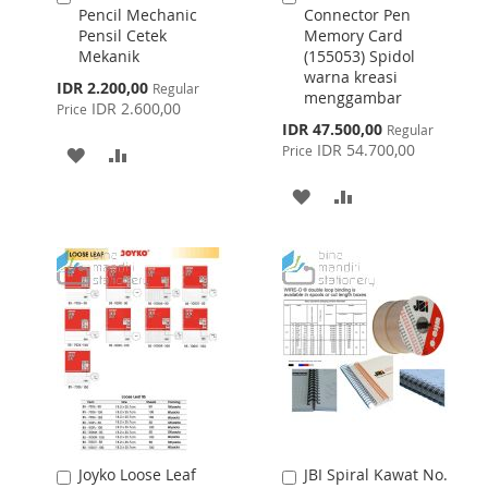
Pencil Mechanic
Connector Pen
to
to
Pensil Cetek
Memory Card
Cart
Cart
Mekanik
(155053) Spidol
warna kreasi
Special
IDR 2.200,00
Regular
menggambar
Price
IDR 2.600,00
Price
Special
IDR 47.500,00
Regular
Price
IDR 54.700,00
Price
ADD
ADD
TO
TO
ADD
ADD
WISH
COMPARE
TO
TO
LIST
WISH
COMPARE
LIST
Joyko Loose Leaf
JBI Spiral Kawat No.
Add
Add