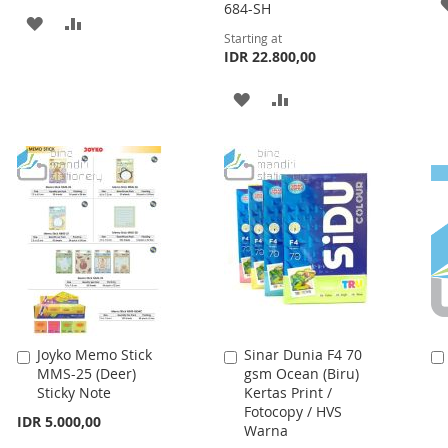
684-SH
ADD
ADD
Starting at
TO
TO
IDR 22.800,00
WISH
COMPARE
ADD
ADD
LIST
TO
TO
WISH
COMPARE
LIST
Joyko Memo Stick
Sinar Dunia F4 70
Add
Add
MMS-25 (Deer)
gsm Ocean (Biru)
to
to
Sticky Note
Kertas Print /
Cart
Cart
Fotocopy / HVS
IDR 5.000,00
Warna