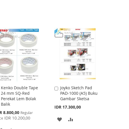
Kenko Double Tape
Joyko Sketch Pad
Add
Add
24 mm SQ-Red
PAD-1000 (A5) Buku
to
to
Perekat Lem Bolak
Gambar Sketsa
Cart
Cart
Balik
IDR 17.300,00
cial
R 8.800,00
Regular
ce
IDR 10.200,00
ce
ADD
ADD
TO
TO