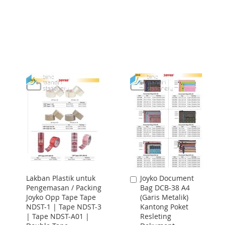
TO
TO
WISH
COMPARE
WISH
COMPARE
LIST
LIST
Lakban Plastik untuk
Joyko Document
Add
Pengemasan / Packing
Bag DCB-38 A4
to
Joyko Opp Tape Tape
(Garis Metalik)
Cart
NDST-1 | Tape NDST-3
Kantong Poket
| Tape NDST-A01 |
Resleting