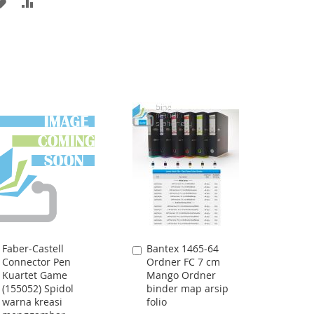
ADD
ADD
WISH
COMPARE
TO
TO
LIST
WISH
COMPARE
LIST
Faber-Castell
Bantex 1465-64
Add
Add
Connector Pen
Ordner FC 7 cm
to
to
Kuartet Game
Mango Ordner
Cart
Cart
(155052) Spidol
binder map arsip
warna kreasi
folio