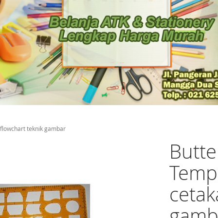
 flowchart teknik gambar
Butte
Templ
cetak
gamb