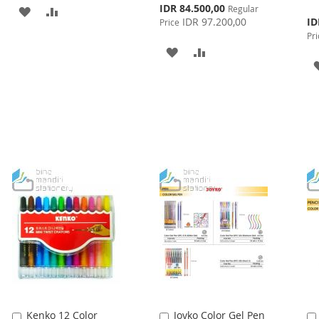
Special
IDR 84.500,00
Regular
ADD
ADD
Price
Spe
IDR 97.200,00
ID
Price
Pri
TO
TO
Pri
ADD
ADD
WISH
COMPARE
TO
TO
LIST
WISH
COMPARE
LIST
Kenko 12 Color
Joyko Color Gel Pen
Add
Add