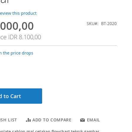
 review this product
.000,00
SKU
BT-2020
ice
IDR 8.100,00
 the price drops
 to Cart
SH LIST
ADD TO COMPARE
EMAIL
plate sablon mal cetakan flowchart teknik gambar