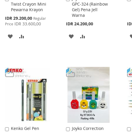
Twist Crayon Mini
GPC-324 (Rainbow
to
to
Pewarna Krayon
Gel) Pena Jell
Cart
Cart
Warna
Special
IDR 29.200,00
Regular
Price
IDR 33.600,00
IDR 24.200,00
ID
Price
ADD
ADD
ADD
ADD
TO
TO
TO
TO
WISH
COMPARE
WISH
COMPARE
LIST
LIST
Kenko Gel Pen
Joyko Correction
Add
Add