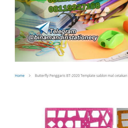
Home
Butterfly Penggaris BT-2020 Template sablon mal cetakan
Skip
to
the
end
of
the
images
gallery