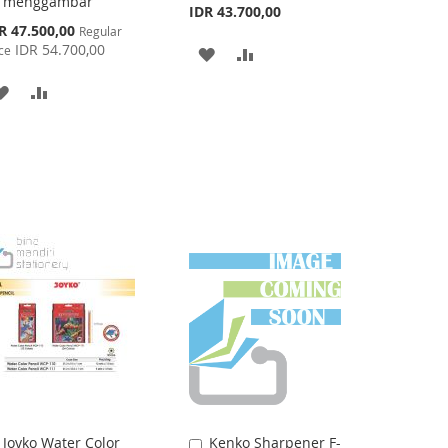
menggambar
IDR 43.700,00
cial
R 47.500,00
Regular
ce
IDR 54.700,00
ce
ADD
ADD
TO
TO
ADD
ADD
WISH
COMPARE
TO
TO
LIST
WISH
COMPARE
LIST
Joyko Water Color
Kenko Sharpener F-
Add
Add