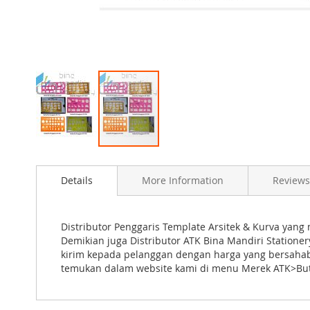
Skip
to
Details
More Information
Reviews
the
beginning
of
the
Distributor Penggaris Template Arsitek & Kurva yang
images
Demikian juga Distributor ATK Bina Mandiri Statione
gallery
kirim kepada pelanggan dengan harga yang bersahabat
temukan dalam website kami di menu Merek ATK>Butt