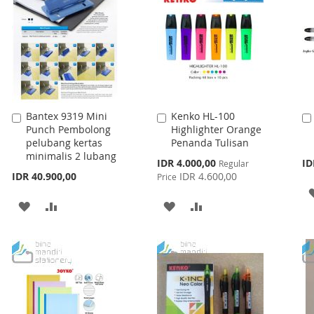
LIST
LIST
Bantex 9319 Mini
Kenko HL-100
Add
Add
Punch Pembolong
Highlighter Orange
to
to
pelubang kertas
Penanda Tulisan
Cart
Cart
minimalis 2 lubang
Special
IDR 4.000,00
ID
Regular
Price
IDR 40.900,00
IDR 4.600,00
Price
ADD
ADD
ADD
ADD
TO
TO
TO
TO
WISH
COMPARE
WISH
COMPARE
LIST
LIST