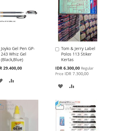
Joyko Gel Pen GP-
Tom & Jerry Label
Add
Add
243 Whiz Gel
Polos 113 Stiker
to
to
(Black,Blue)
Kertas
Cart
Cart
Special
R 29.400,00
IDR 6.300,00
Regular
Price
IDR 7.300,00
Price
ADD
ADD
ADD
ADD
TO
TO
TO
TO
WISH
COMPARE
WISH
COMPARE
LIST
LIST