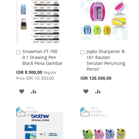
LIST
Snowman FT-700
Joyko Sharpener B-
Add
Add
0.1 Drawing Pen
161 Rautan
to
to
Black Pena Gambar
Serutan Peruncing
Cart
Cart
Pensil
Special
IDR 8.900,00
Regular
Price
IDR 10.300,00
IDR 126.500,00
Price
ADD
ADD
ADD
ADD
TO
TO
TO
TO
WISH
COMPARE
WISH
COMPARE
LIST
LIST