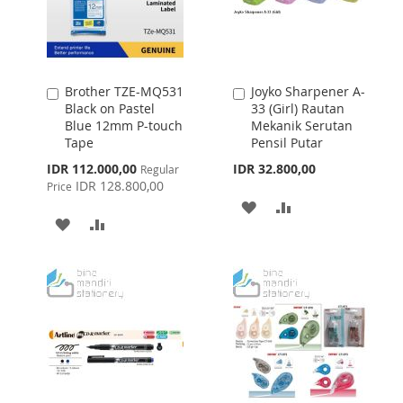
Brother TZE-MQ531
Joyko Sharpener A-
Add
Add
Black on Pastel
33 (Girl) Rautan
to
to
Blue 12mm P-touch
Mekanik Serutan
Cart
Cart
Tape
Pensil Putar
Special
IDR 112.000,00
IDR 32.800,00
Regular
Price
IDR 128.800,00
Price
ADD
ADD
ADD
ADD
TO
TO
TO
TO
WISH
COMPARE
WISH
COMPARE
LIST
LIST