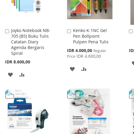
Joyko Notebook NB-
Kenko K-1NC Gel
Add
Add
705 (B5) Buku Tulis
Pen Bollpoint
to
to
Catatan Diary
Pulpen Pena Tulis
Cart
Cart
Agenda Bergaris
Special
IDR 4.000,00
ID
Regular
Spiral
Price
IDR 4.600,00
Price
IDR 8.600,00
ADD
ADD
ADD
ADD
TO
TO
TO
TO
WISH
COMPARE
WISH
COMPARE
LIST
LIST