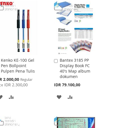
Kenko KE-100 Gel
Bantex 3185 PP
Add
Add
Pen Bollpoint
Display Book FC
to
to
Pulpen Pena Tulis
40's Map album
Cart
Cart
dokumen
cial
R 2.000,00
Regular
ce
IDR 2.300,00
IDR 79.100,00
ce
ADD
ADD
ADD
ADD
TO
TO
TO
TO
WISH
COMPARE
WISH
COMPARE
LIST
LIST