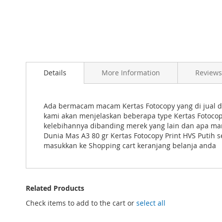
Skip
to
Details
More Information
Reviews
the
beginning
of
the
Ada bermacam macam Kertas Fotocopy yang di jual d
images
kami akan menjelaskan beberapa type Kertas Fotocop
gallery
kelebihannya dibanding merek yang lain dan apa ma
Dunia Mas A3 80 gr Kertas Fotocopy Print HVS Putih
masukkan ke Shopping cart keranjang belanja anda
Related Products
Check items to add to the cart or
select all