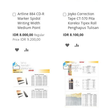
Artline 884 CD-R
Joyko Correction
Add
Add
Marker Spidol
Tape CT-570 Pita
to
to
Writing Width
Koreksi Tipex Roll
Cart
Cart
Medium Point
Penghapus Tulisan
Special
IDR 8.000,00
IDR 8.100,00
Regular
Price
IDR 9.200,00
Price
ADD
ADD
ADD
ADD
TO
TO
TO
TO
WISH
COMPARE
WISH
COMPARE
LIST
LIST