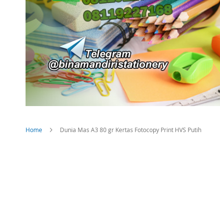
Home
Dunia Mas A3 80 gr Kertas Fotocopy Print HVS Putih
Skip
to
the
end
of
the
images
gallery