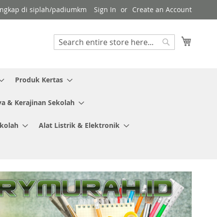
 lengkap di siplah/padiumkm
Sign In
Create an Account
My Cart
Search
Search
Produk Kertas
ya & Kerajinan Sekolah
ekolah
Alat Listrik & Elektronik