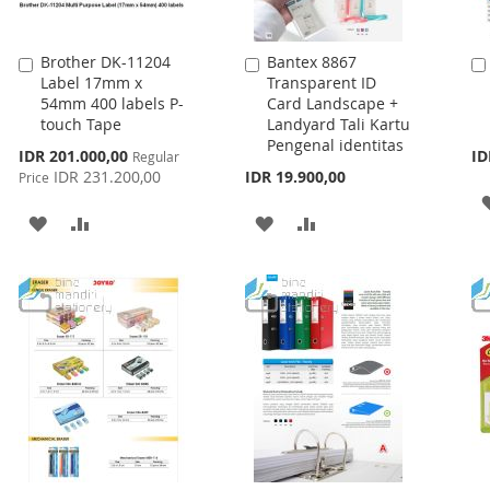
Brother DK-11204
Bantex 8867
Add
Add
Label 17mm x
Transparent ID
to
to
54mm 400 labels P-
Card Landscape +
Cart
Cart
touch Tape
Landyard Tali Kartu
Pengenal identitas
Special
IDR 201.000,00
ID
Regular
Price
IDR 231.200,00
IDR 19.900,00
Price
ADD
ADD
ADD
ADD
TO
TO
TO
TO
WISH
COMPARE
WISH
COMPARE
LIST
LIST