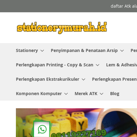
Skip
daftar Atk a
to
Content
Stationery
Penyimpanan & Penataan Arsip
Pe
Perlengkapan Printing - Copy & Scan
Lem & Adhesi
Perlengkapan Ekstrakurikuler
Perlengkapan Presen
Komponen Komputer
Merek ATK
Blog