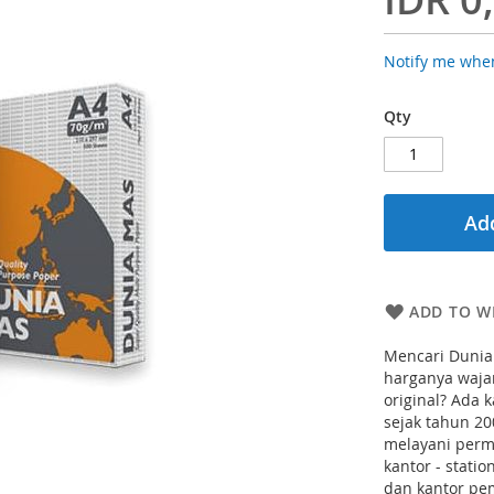
Notify me when
Qty
Add
ADD TO WI
Mencari Dunia 
harganya waja
original? Ada 
sejak tahun 2
melayani permi
kantor - stati
dan kantor pe