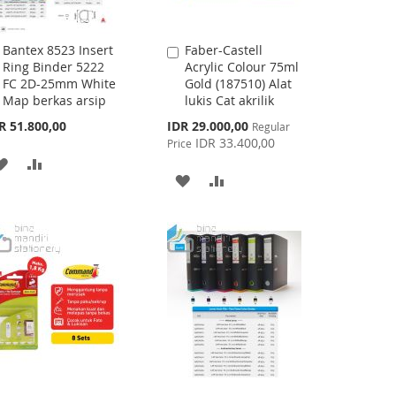
Bantex 8523 Insert
Faber-Castell
Add
Add
Ring Binder 5222
Acrylic Colour 75ml
to
to
FC 2D-25mm White
Gold (187510) Alat
Cart
Cart
Map berkas arsip
lukis Cat akrilik
Special
R 51.800,00
IDR 29.000,00
Regular
Price
IDR 33.400,00
Price
ADD
ADD
ADD
ADD
TO
TO
TO
TO
WISH
COMPARE
WISH
COMPARE
LIST
LIST