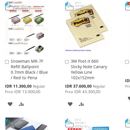
Snowman MR-7F
3M Post-it 660
Add
Add
Refill Ballpoint
Sticky Note Canary
to
to
0.7mm Black / Blue
Yellow Line
Cart
Cart
/ Red Isi Pena
102x152mm
Spe
ID
Pri
Special
Special
IDR 11.300,00
IDR 37.600,00
Regular
Regular
Pri
Price
Price
IDR 13.000,00
IDR 43.300,00
Price
Price
ADD
ADD
ADD
ADD
TO
TO
TO
TO
WISH
COMPARE
WISH
COMPARE