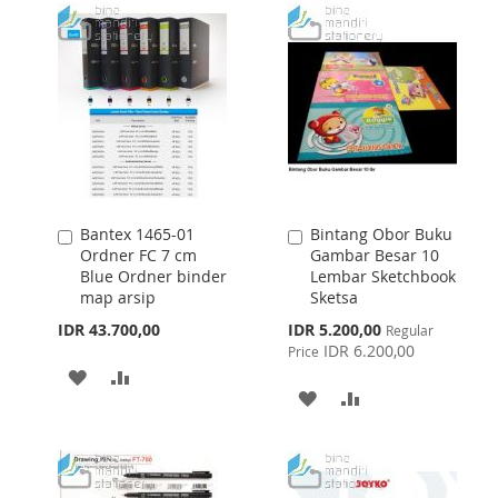
Bantex 1465-01
Bintang Obor Buku
Add
Add
Ordner FC 7 cm
Gambar Besar 10
to
to
Blue Ordner binder
Lembar Sketchbook
Cart
Cart
map arsip
Sketsa
Special
IDR 43.700,00
IDR 5.200,00
Regular
Price
IDR 6.200,00
Price
ADD
ADD
ADD
ADD
TO
TO
TO
TO
WISH
COMPARE
WISH
COMPARE
LIST