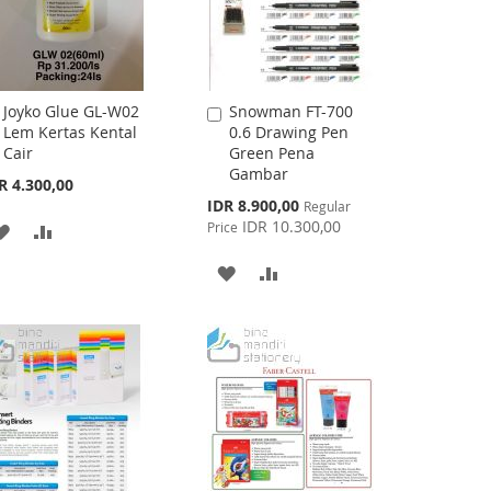
Joyko Glue GL-W02
Snowman FT-700
Add
Add
Lem Kertas Kental
0.6 Drawing Pen
to
to
Cair
Green Pena
Cart
Cart
Gambar
R 4.300,00
Special
IDR 8.900,00
Regular
Price
IDR 10.300,00
Price
ADD
ADD
TO
TO
ADD
ADD
WISH
COMPARE
TO
TO
LIST
WISH
COMPARE
LIST